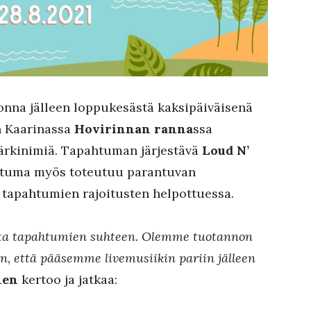
onna jälleen loppukesästä kaksipäiväisenä
an Kaarinassa
Hovirinnan ranna
ssa
ärkinimiä. Tapahtuman järjestävä
Loud N’
htuma myös toteutuu parantuvan
s tapahtumien rajoitusten helpottuessa.
alta tapahtumien suhteen. Olemme tuotannon
n, että pääsemme livemusiikin pariin jälleen
nen
kertoo ja jatkaa: