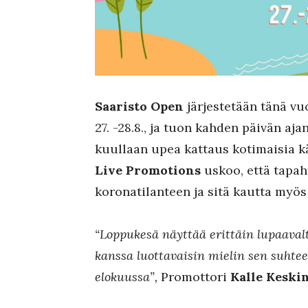
Saaristo Open
järjestetään tänä vu
27. -28.8., ja tuon kahden päivän aj
kuullaan upea kattaus kotimaisia k
Live Promotions
uskoo, että tapa
koronatilanteen ja sitä kautta myö
“Loppukesä näyttää erittäin lupaav
kanssa luottavaisin mielin sen suhtee
elokuussa”,
Promottori
Kalle Keski