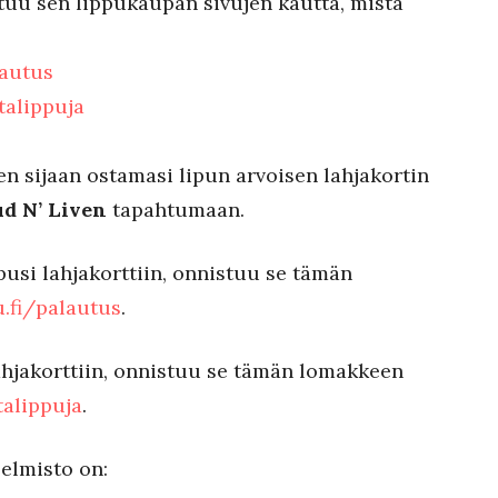
uu sen lippukaupan sivujen kautta, mistä
lautus
talippuja
n sijaan ostamasi lipun arvoisen lahjakortin
d N’ Liven
tapahtumaan.
pusi lahjakorttiin, onnistuu se tämän
u.fi/palautus
.
lahjakorttiin, onnistuu se tämän lomakkeen
talippuja
.
elmisto on: