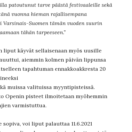
illa patoutunut tarve päästä festivaaleille sekä
 tänä vuonna hieman rajallisempana
seni Varsinais-Suomen tämän vuoden suurin
taamaan tähän tarpeeseen.”
 liput käyvät sellaisenaan myös uusille
 muuttui, aiemmin kolmen päivän lippunsa
 itselleen tapahtuman ennakkoakkresta 20
ineeksi
kä muissa valituissa myyntipisteissä.
sto Openin pisteet ilmoitetaan myöhemmin
jien varmistuttua.
 sopiva, voi liput palauttaa 11.6.2021