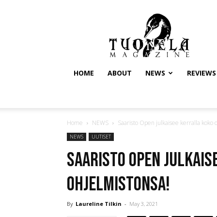
Tuonela
Magazine
HOME
ABOUT
NEWS
REVIEWS
Home
NEWS
Saaristo Open julkaisee kerralla koko 
NEWS
UUTISET
Saaristo Open julkais
ohjelmistonsa!
By
Laureline Tilkin
-
May 3, 2021