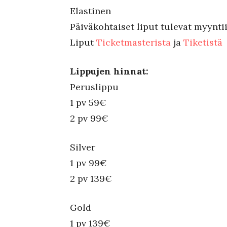
Elastinen
Päiväkohtaiset liput tulevat myyntii
Liput
Ticketmasterista
ja
Tiketistä
Lippujen hinnat:
Peruslippu
1 pv 59€
2 pv 99€
Silver
1 pv 99€
2 pv 139€
Gold
1 pv 139€