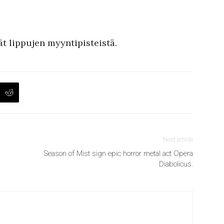
ät lippujen myyntipisteistä.
Next article
Season of Mist sign epic horror metal act Opera
Diabolicus.