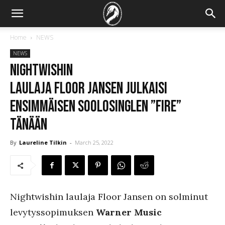
Home
NEWS
NEWS
NIGHTWISHIN
LAULAJA FLOOR JANSEN JULKAISI
ENSIMMÄISEN SOOLOSINGLEN ”FIRE”
TÄNÄÄN
By
Laureline Tilkin
-
March 25, 2022
Nightwishin laulaja Floor Jansen on solminut
levytyssopimuksen
Warner Music