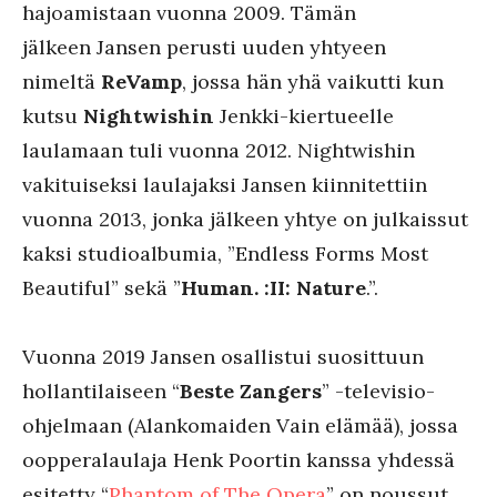
hajoamistaan vuonna 2009. Tämän
jälkeen Jansen perusti uuden yhtyeen
nimeltä
ReVamp
, jossa hän yhä vaikutti kun
kutsu
Nightwishin
Jenkki-kiertueelle
laulamaan tuli vuonna 2012. Nightwishin
vakituiseksi laulajaksi Jansen kiinnitettiin
vuonna 2013, jonka jälkeen yhtye on julkaissut
kaksi studioalbumia, ”Endless Forms Most
Beautiful” sekä ”
Human. :II: Nature
.”.
Vuonna 2019 Jansen osallistui suosittuun
hollantilaiseen “
Beste Zangers
” -televisio-
ohjelmaan (Alankomaiden Vain elämää), jossa
oopperalaulaja Henk Poortin kanssa yhdessä
esitetty “
Phantom of The Opera
” on noussut