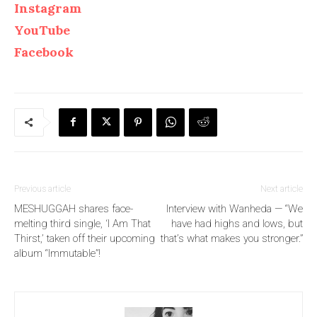
Instagram
YouTube
Facebook
Previous article
Next article
MESHUGGAH shares face-
Interview with Wanheda — “We
melting third single, ‘I Am That
have had highs and lows, but
Thirst,’ taken off their upcoming
that’s what makes you stronger.”
album “Immutable”!