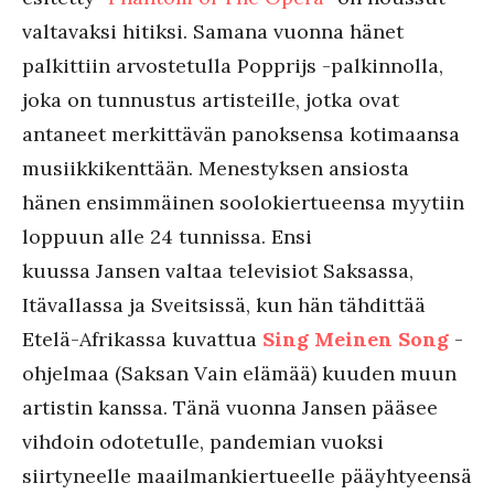
valtavaksi hitiksi. Samana vuonna hänet
palkittiin arvostetulla Popprijs -palkinnolla,
joka on tunnustus artisteille, jotka ovat
antaneet merkittävän panoksensa kotimaansa
musiikkikenttään. Menestyksen ansiosta
hänen ensimmäinen soolokiertueensa myytiin
loppuun alle 24 tunnissa. Ensi
kuussa Jansen valtaa televisiot Saksassa,
Itävallassa ja Sveitsissä, kun hän tähdittää
Etelä-Afrikassa kuvattua
Sing Meinen Song
-
ohjelmaa (Saksan Vain elämää) kuuden muun
artistin kanssa. Tänä vuonna Jansen pääsee
vihdoin odotetulle, pandemian vuoksi
siirtyneelle maailmankiertueelle pääyhtyeensä